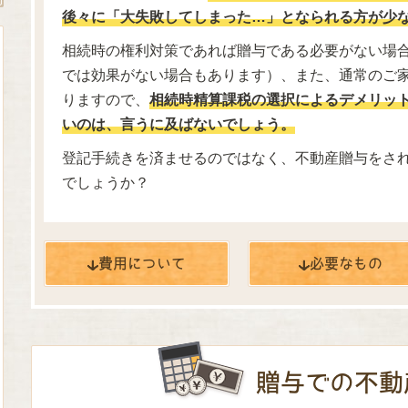
後々に「大失敗してしまった…」となられる方が少
相続時の権利対策であれば贈与である必要がない場
では効果がない場合もあります）、また、通常のご
りますので、
相続時精算課税の選択によるデメリッ
いのは、言うに及ばないでしょう。
登記手続きを済ませるのではなく、不動産贈与をさ
でしょうか？
費用に
ついて
必要な
もの
贈与での不動