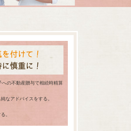
気を付けて！
特に慎重に！
の子への不動産贈与で相続時精算
単純なアドバイスをする。
する。