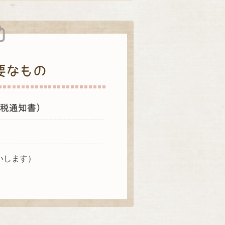
要なもの
税通知書）
いします）
。