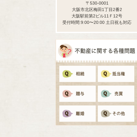
〒530-0001
大阪市北区梅田1丁目2番2
大阪駅前第2ビル11Ｆ12号
受付時間:9:00〜20:00 土日祝も対応
不動産に関する各種問題
相続
抵当権
贈与
売買
離婚
その他