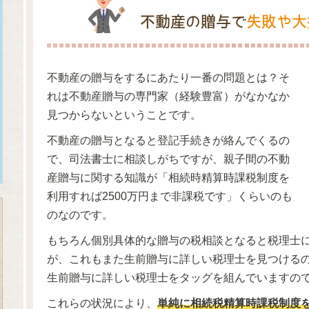
不動産の贈与で
失敗や大
不動産の贈与をするにあたり一番の問題とは？そ
れは不動産贈与の専門家（経験豊富）がなかなか
見つからないということです。
不動産の贈与となると登記手続きが絡んでくるの
で、司法書士に相談しがちですが、親子間の不動
産贈与に関する知識が「相続時精算時課税制度を
利用すれば2500万円まで非課税です」くらいのも
のなのです。
もちろん個別具体的な贈与の税相談となると税理士
が、これもまた生前贈与に詳しい税理士を見つける
生前贈与に詳しい税理士をタッグを組んでいますの
これらの状況により、
単純に相続税精算時課税制度