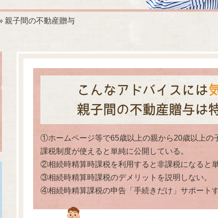
親子間の不動産贈与
こんなアドバイスには
親子間の不動産贈与は
①ホームページ等で65歳以上の親から20歳以上
課税制度が使えると単純に公開している。
②相続時精算時課税を利用すると非課税になると
③相続時精算時課税のデメリットを説明しない。
④相続時精算課税の申告「手続きだけ」サポート