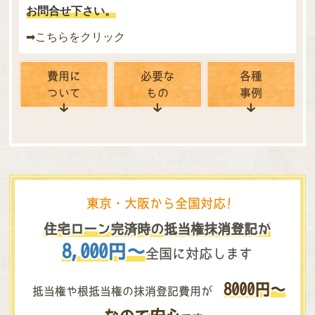
お問合せ下さい。
➡こちらをクリック
費用に
必要な
各種
ついて
もの
事例
東京・大阪から全国対応!
住宅ローン完済時の抵当権抹消登記が
8,000円～
全国に対応します
8000円～
抵当権や根抵当権の抹消登記費用が