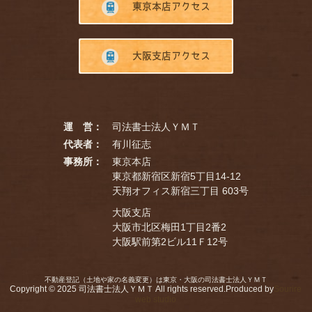
東京本店アクセス
大阪支店アクセス
運 営：
司法書士法人ＹＭＴ
代表者：
有川征志
事務所：
東京本店
東京都新宿区新宿5丁目14-12
天翔オフィス新宿三丁目 603号
大阪支店
大阪市北区梅田1丁目2番2
大阪駅前第2ビル11Ｆ12号
不動産登記（土地や家の名義変更）は東京・大阪の司法書士法人ＹＭＴ
Copyright © 2025 司法書士法人ＹＭＴ All rights reserved.Produced by
Sourire
web studio