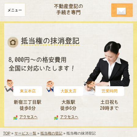
不動産登記の
メニュー
手続き専門
抵当権の抹消登記
8,000円～の格安費用
全国に対応いたします！
東京本店
大阪支店
営業時間
新宿三丁目駅
大阪駅
土日祝も
徒歩8分
徒歩6分
20時まで
アクセスへ
アクセスへ
TOP
サービス一覧
抵当権の登記
抵当権の抹消登記